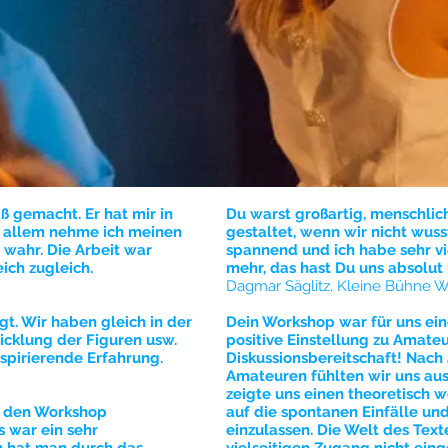
ß gemacht. Er hat mir in
Du warst großartig, menschlich
r allem nehme ich meinen
gestaltet, wenn wir nicht wuss
 wahr. Die Arbeit war
spannend und ich habe sehr v
eich zugleich.
mehr, das hast Du uns absolut
Dagmar Säglitz, Kleine Bühne W
t. Wir haben gleich in der
Dein Workshop war für uns ein
icklung der Figuren usw.
positive Einstellung zu Amate
spirierende Erfahrung.
Diskussionsbereitschaft! Nach
Amateuren fühlten wir uns au
zeigte uns einen theoretisch 
in den Workshop
auf die spontanen Einfälle un
s war ein sehr
einzulassen. Die Welt des Tex