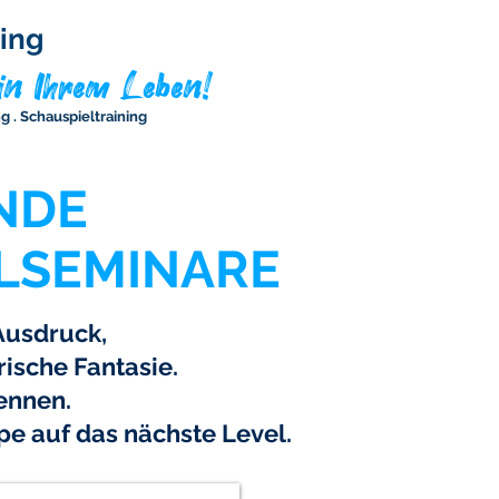
ing
n Ihrem Leben!
g . Schauspieltraining
NDE
LSEMINARE
Ausdruck,
ische Fantasie.
kennen.
e auf das nächste Level.